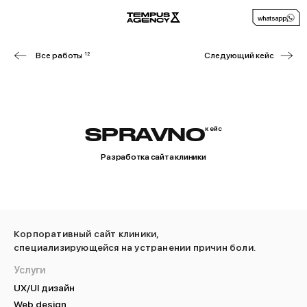
whatsapp
Все работы
12
Следующий кейс
SPRAVNO
кейс
Разработка сайта клиники
Корпоративный сайт клиники,
специализирующейся на устранении причин боли.
Услуги
UX/UI дизайн
Web design