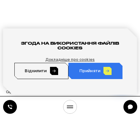
ЗГОДА НА ВИКОРИСТАННЯ ФАЙЛІВ
COOKIES
Докладніше про cookies
Отримай найвигідніших клієнтів, розвивай бренд і
Відхилити
Прийняти
покращуй роботу відділу продажів
Сергій Сухорученков (Потоцький)
Owner
ХТО МИ